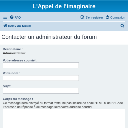
L'Appel de l'imaginaire
FAQ
S’enregistrer
Connexion
R
Index du forum
e
Contacter un administrateur du forum
c
h
Destinataire :
Administrateur
e
r
Votre adresse courriel :
c
Votre nom :
h
e
Sujet :
r
Corps du message :
Ce message sera envoyé au format texte, ne pas inclure de code HTML ni de BBCode.
L’adresse de réponse à ce message sera votre adresse courriel.