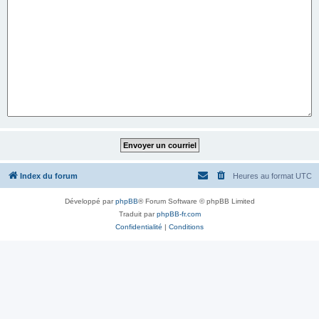
Index du forum
Heures au format
UTC
Développé par
phpBB
® Forum Software © phpBB Limited
Traduit par
phpBB-fr.com
Confidentialité
|
Conditions