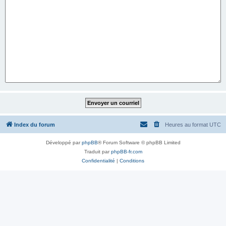
Index du forum
Heures au format
UTC
Développé par
phpBB
® Forum Software © phpBB Limited
Traduit par
phpBB-fr.com
Confidentialité
|
Conditions