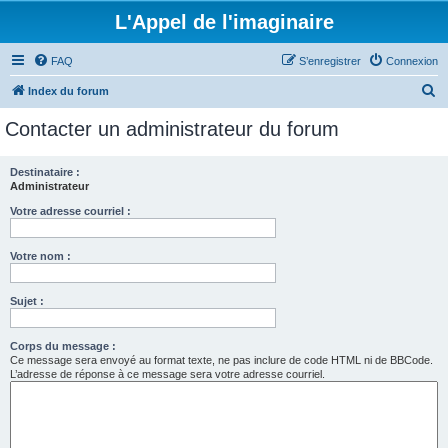
L'Appel de l'imaginaire
FAQ
S’enregistrer
Connexion
R
Index du forum
e
Contacter un administrateur du forum
c
h
Destinataire :
Administrateur
e
r
Votre adresse courriel :
c
Votre nom :
h
e
Sujet :
r
Corps du message :
Ce message sera envoyé au format texte, ne pas inclure de code HTML ni de BBCode.
L’adresse de réponse à ce message sera votre adresse courriel.