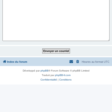
Index du forum
Heures au format
UTC
Développé par
phpBB
® Forum Software © phpBB Limited
Traduit par
phpBB-fr.com
Confidentialité
|
Conditions