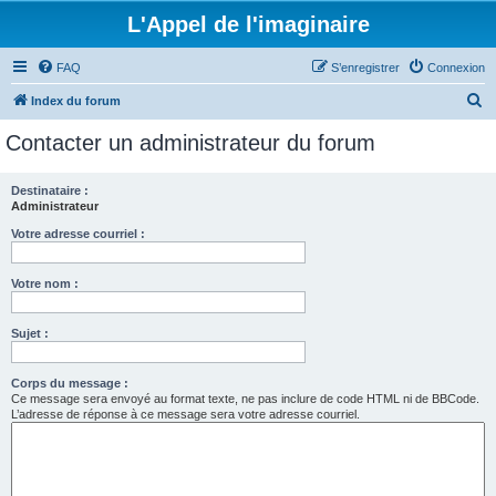
L'Appel de l'imaginaire
FAQ
S’enregistrer
Connexion
R
Index du forum
e
Contacter un administrateur du forum
c
h
Destinataire :
Administrateur
e
r
Votre adresse courriel :
c
Votre nom :
h
e
Sujet :
r
Corps du message :
Ce message sera envoyé au format texte, ne pas inclure de code HTML ni de BBCode.
L’adresse de réponse à ce message sera votre adresse courriel.