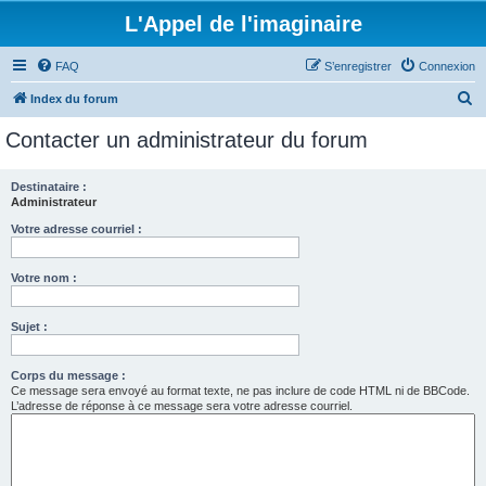
L'Appel de l'imaginaire
FAQ
S’enregistrer
Connexion
R
Index du forum
e
Contacter un administrateur du forum
c
h
Destinataire :
Administrateur
e
r
Votre adresse courriel :
c
Votre nom :
h
e
Sujet :
r
Corps du message :
Ce message sera envoyé au format texte, ne pas inclure de code HTML ni de BBCode.
L’adresse de réponse à ce message sera votre adresse courriel.