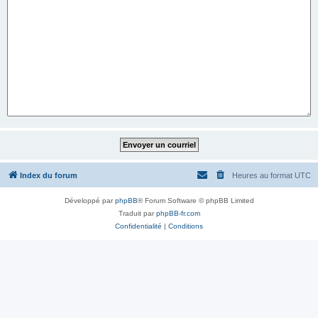
Index du forum
Heures au format
UTC
Développé par
phpBB
® Forum Software © phpBB Limited
Traduit par
phpBB-fr.com
Confidentialité
|
Conditions