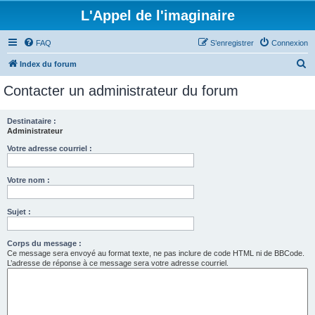
L'Appel de l'imaginaire
FAQ
S’enregistrer
Connexion
R
Index du forum
e
Contacter un administrateur du forum
c
h
Destinataire :
Administrateur
e
r
Votre adresse courriel :
c
Votre nom :
h
e
Sujet :
r
Corps du message :
Ce message sera envoyé au format texte, ne pas inclure de code HTML ni de BBCode.
L’adresse de réponse à ce message sera votre adresse courriel.