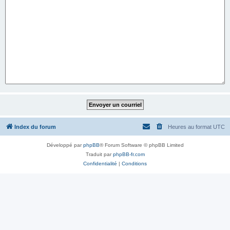
Index du forum
Heures au format
UTC
Développé par
phpBB
® Forum Software © phpBB Limited
Traduit par
phpBB-fr.com
Confidentialité
|
Conditions