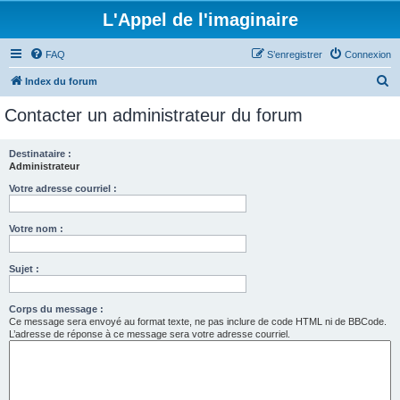
L'Appel de l'imaginaire
FAQ
S’enregistrer
Connexion
R
Index du forum
e
Contacter un administrateur du forum
c
h
Destinataire :
Administrateur
e
r
Votre adresse courriel :
c
Votre nom :
h
e
Sujet :
r
Corps du message :
Ce message sera envoyé au format texte, ne pas inclure de code HTML ni de BBCode.
L’adresse de réponse à ce message sera votre adresse courriel.