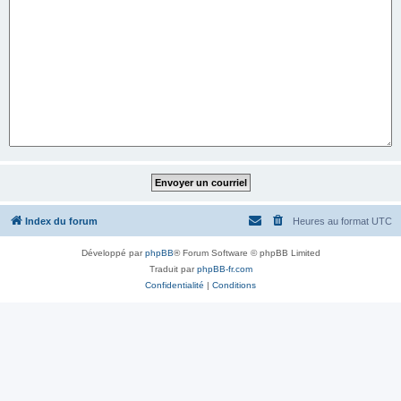
Index du forum
Heures au format
UTC
Développé par
phpBB
® Forum Software © phpBB Limited
Traduit par
phpBB-fr.com
Confidentialité
|
Conditions