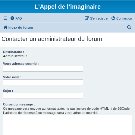
L'Appel de l'imaginaire
FAQ
S’enregistrer
Connexion
R
Index du forum
e
Contacter un administrateur du forum
c
h
Destinataire :
Administrateur
e
r
Votre adresse courriel :
c
Votre nom :
h
e
Sujet :
r
Corps du message :
Ce message sera envoyé au format texte, ne pas inclure de code HTML ni de BBCode.
L’adresse de réponse à ce message sera votre adresse courriel.