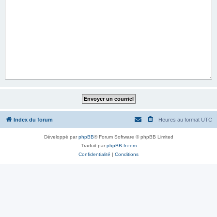
Index du forum
Heures au format
UTC
Développé par
phpBB
® Forum Software © phpBB Limited
Traduit par
phpBB-fr.com
Confidentialité
|
Conditions