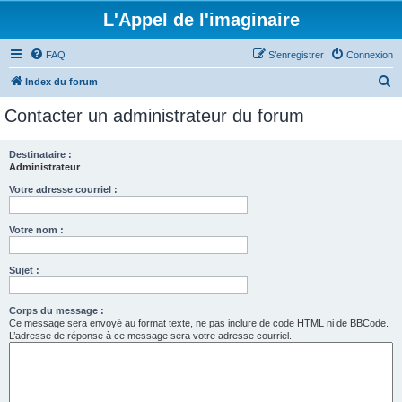
L'Appel de l'imaginaire
FAQ
S’enregistrer
Connexion
R
Index du forum
e
Contacter un administrateur du forum
c
h
Destinataire :
Administrateur
e
r
Votre adresse courriel :
c
Votre nom :
h
e
Sujet :
r
Corps du message :
Ce message sera envoyé au format texte, ne pas inclure de code HTML ni de BBCode.
L’adresse de réponse à ce message sera votre adresse courriel.