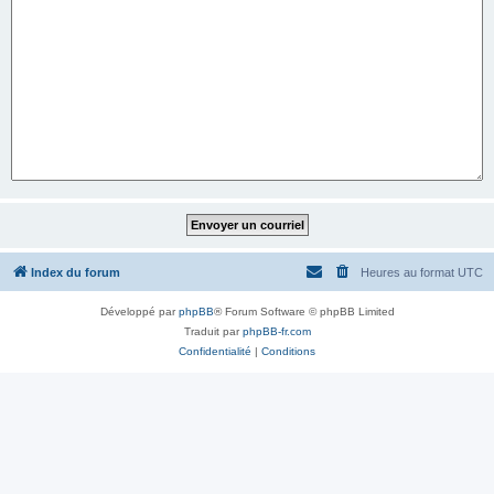
Index du forum
Heures au format
UTC
Développé par
phpBB
® Forum Software © phpBB Limited
Traduit par
phpBB-fr.com
Confidentialité
|
Conditions