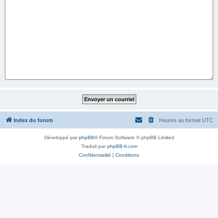
Index du forum
Heures au format
UTC
Développé par
phpBB
® Forum Software © phpBB Limited
Traduit par
phpBB-fr.com
Confidentialité
|
Conditions