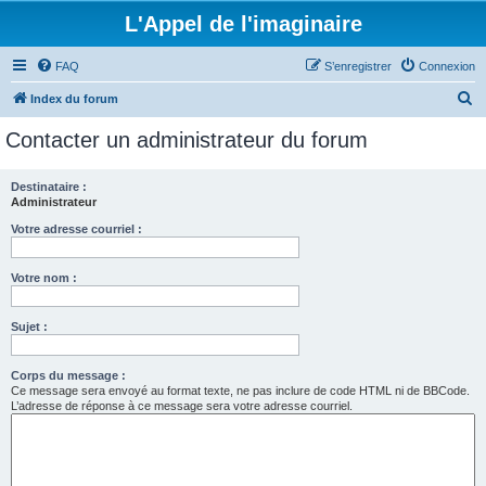
L'Appel de l'imaginaire
FAQ
S’enregistrer
Connexion
R
Index du forum
e
Contacter un administrateur du forum
c
h
Destinataire :
Administrateur
e
r
Votre adresse courriel :
c
Votre nom :
h
e
Sujet :
r
Corps du message :
Ce message sera envoyé au format texte, ne pas inclure de code HTML ni de BBCode.
L’adresse de réponse à ce message sera votre adresse courriel.