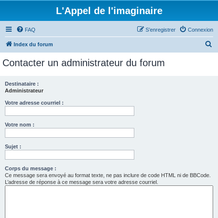
L'Appel de l'imaginaire
FAQ
S’enregistrer
Connexion
R
Index du forum
e
Contacter un administrateur du forum
c
h
Destinataire :
Administrateur
e
r
Votre adresse courriel :
c
Votre nom :
h
e
Sujet :
r
Corps du message :
Ce message sera envoyé au format texte, ne pas inclure de code HTML ni de BBCode.
L’adresse de réponse à ce message sera votre adresse courriel.