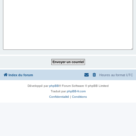
Index du forum
Heures au format
UTC
Développé par
phpBB
® Forum Software © phpBB Limited
Traduit par
phpBB-fr.com
Confidentialité
|
Conditions