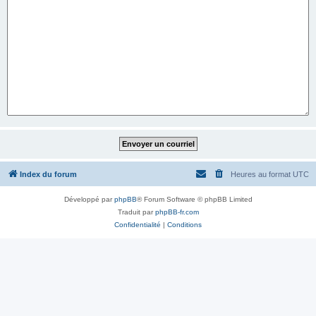
Index du forum
Heures au format
UTC
Développé par
phpBB
® Forum Software © phpBB Limited
Traduit par
phpBB-fr.com
Confidentialité
|
Conditions