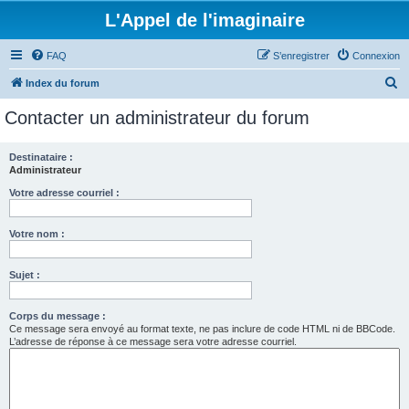
L'Appel de l'imaginaire
FAQ
S’enregistrer
Connexion
R
Index du forum
e
Contacter un administrateur du forum
c
h
Destinataire :
Administrateur
e
r
Votre adresse courriel :
c
Votre nom :
h
e
Sujet :
r
Corps du message :
Ce message sera envoyé au format texte, ne pas inclure de code HTML ni de BBCode.
L’adresse de réponse à ce message sera votre adresse courriel.