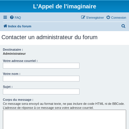
L'Appel de l'imaginaire
FAQ
S’enregistrer
Connexion
R
Index du forum
e
Contacter un administrateur du forum
c
h
Destinataire :
Administrateur
e
r
Votre adresse courriel :
c
Votre nom :
h
e
Sujet :
r
Corps du message :
Ce message sera envoyé au format texte, ne pas inclure de code HTML ni de BBCode.
L’adresse de réponse à ce message sera votre adresse courriel.