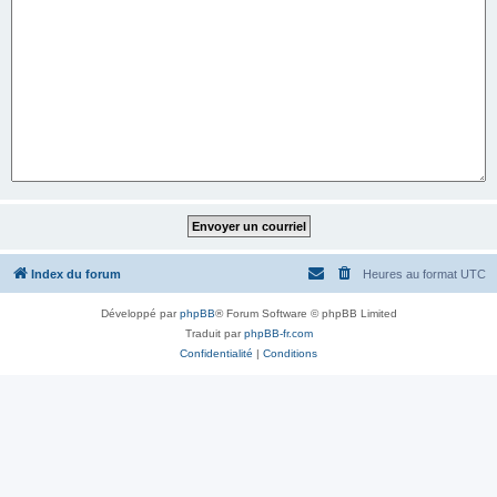
Index du forum
Heures au format
UTC
Développé par
phpBB
® Forum Software © phpBB Limited
Traduit par
phpBB-fr.com
Confidentialité
|
Conditions