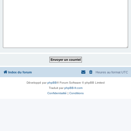
Index du forum
Heures au format
UTC
Développé par
phpBB
® Forum Software © phpBB Limited
Traduit par
phpBB-fr.com
Confidentialité
|
Conditions