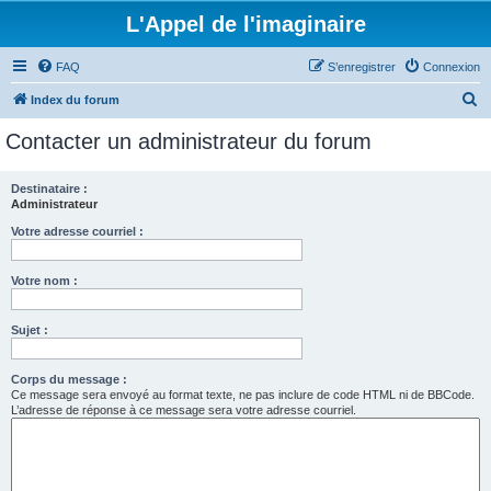
L'Appel de l'imaginaire
FAQ
S’enregistrer
Connexion
R
Index du forum
e
Contacter un administrateur du forum
c
h
Destinataire :
Administrateur
e
r
Votre adresse courriel :
c
Votre nom :
h
e
Sujet :
r
Corps du message :
Ce message sera envoyé au format texte, ne pas inclure de code HTML ni de BBCode.
L’adresse de réponse à ce message sera votre adresse courriel.