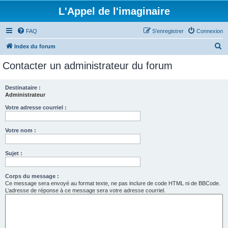
L'Appel de l'imaginaire
FAQ
S’enregistrer
Connexion
R
Index du forum
e
Contacter un administrateur du forum
c
h
Destinataire :
Administrateur
e
r
Votre adresse courriel :
c
Votre nom :
h
e
Sujet :
r
Corps du message :
Ce message sera envoyé au format texte, ne pas inclure de code HTML ni de BBCode.
L’adresse de réponse à ce message sera votre adresse courriel.