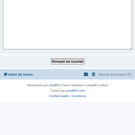
Index du forum
Heures au format
UTC
Développé par
phpBB
® Forum Software © phpBB Limited
Traduit par
phpBB-fr.com
Confidentialité
|
Conditions