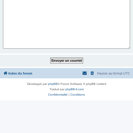
Index du forum
Heures au format
UTC
Développé par
phpBB
® Forum Software © phpBB Limited
Traduit par
phpBB-fr.com
Confidentialité
|
Conditions