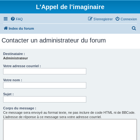
L'Appel de l'imaginaire
FAQ
S’enregistrer
Connexion
R
Index du forum
e
Contacter un administrateur du forum
c
h
Destinataire :
Administrateur
e
r
Votre adresse courriel :
c
Votre nom :
h
e
Sujet :
r
Corps du message :
Ce message sera envoyé au format texte, ne pas inclure de code HTML ni de BBCode.
L’adresse de réponse à ce message sera votre adresse courriel.