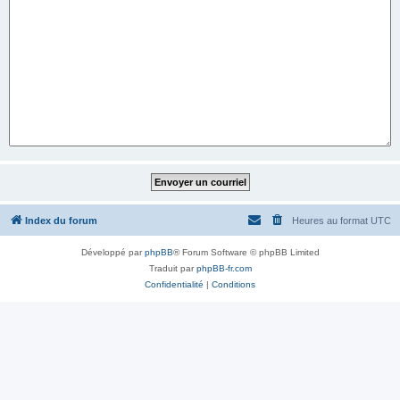
Index du forum
Heures au format
UTC
Développé par
phpBB
® Forum Software © phpBB Limited
Traduit par
phpBB-fr.com
Confidentialité
|
Conditions