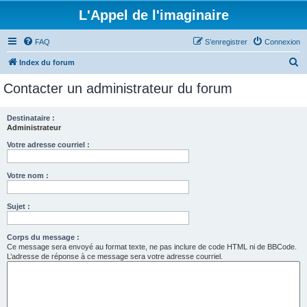
L'Appel de l'imaginaire
FAQ
S’enregistrer
Connexion
R
Index du forum
e
Contacter un administrateur du forum
c
h
Destinataire :
Administrateur
e
r
Votre adresse courriel :
c
Votre nom :
h
e
Sujet :
r
Corps du message :
Ce message sera envoyé au format texte, ne pas inclure de code HTML ni de BBCode.
L’adresse de réponse à ce message sera votre adresse courriel.