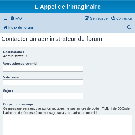
L'Appel de l'imaginaire
FAQ
S’enregistrer
Connexion
R
Index du forum
e
Contacter un administrateur du forum
c
h
Destinataire :
Administrateur
e
r
Votre adresse courriel :
c
Votre nom :
h
e
Sujet :
r
Corps du message :
Ce message sera envoyé au format texte, ne pas inclure de code HTML ni de BBCode.
L’adresse de réponse à ce message sera votre adresse courriel.