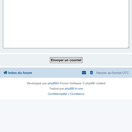
Index du forum
Heures au format
UTC
Développé par
phpBB
® Forum Software © phpBB Limited
Traduit par
phpBB-fr.com
Confidentialité
|
Conditions