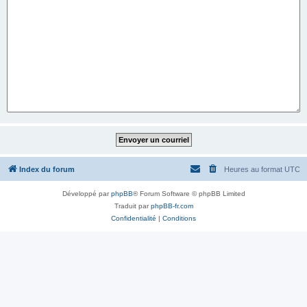
Index du forum
Heures au format
UTC
Développé par
phpBB
® Forum Software © phpBB Limited
Traduit par
phpBB-fr.com
Confidentialité
|
Conditions