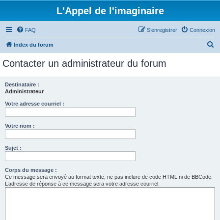
L'Appel de l'imaginaire
FAQ
S’enregistrer
Connexion
R
Index du forum
e
Contacter un administrateur du forum
c
h
Destinataire :
Administrateur
e
r
Votre adresse courriel :
c
Votre nom :
h
e
Sujet :
r
Corps du message :
Ce message sera envoyé au format texte, ne pas inclure de code HTML ni de BBCode.
L’adresse de réponse à ce message sera votre adresse courriel.