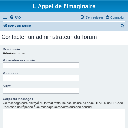
L'Appel de l'imaginaire
FAQ
S’enregistrer
Connexion
R
Index du forum
e
Contacter un administrateur du forum
c
h
Destinataire :
Administrateur
e
r
Votre adresse courriel :
c
Votre nom :
h
e
Sujet :
r
Corps du message :
Ce message sera envoyé au format texte, ne pas inclure de code HTML ni de BBCode.
L’adresse de réponse à ce message sera votre adresse courriel.