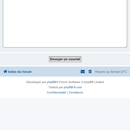
Index du forum
Heures au format
UTC
Développé par
phpBB
® Forum Software © phpBB Limited
Traduit par
phpBB-fr.com
Confidentialité
|
Conditions