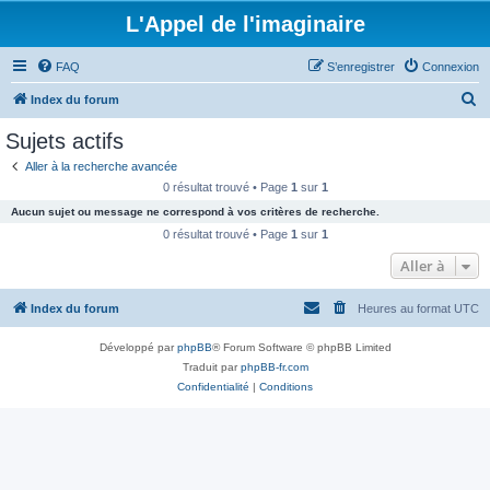
L'Appel de l'imaginaire
FAQ
S’enregistrer
Connexion
R
Index du forum
e
Sujets actifs
c
Aller à la recherche avancée
h
0 résultat trouvé • Page
1
sur
1
e
Aucun sujet ou message ne correspond à vos critères de recherche.
r
0 résultat trouvé • Page
1
sur
1
c
Aller à
h
Index du forum
Heures au format
UTC
e
r
Développé par
phpBB
® Forum Software © phpBB Limited
Traduit par
phpBB-fr.com
Confidentialité
|
Conditions