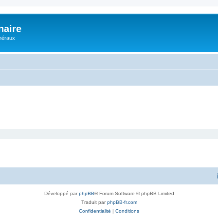
naire
énéraux
Développé par
phpBB
® Forum Software © phpBB Limited
Traduit par
phpBB-fr.com
Confidentialité
|
Conditions