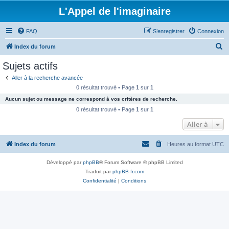
L'Appel de l'imaginaire
FAQ
S’enregistrer
Connexion
R
Index du forum
e
Sujets actifs
c
Aller à la recherche avancée
h
0 résultat trouvé • Page
1
sur
1
e
Aucun sujet ou message ne correspond à vos critères de recherche.
r
0 résultat trouvé • Page
1
sur
1
c
Aller à
h
Index du forum
Heures au format
UTC
e
r
Développé par
phpBB
® Forum Software © phpBB Limited
Traduit par
phpBB-fr.com
Confidentialité
|
Conditions