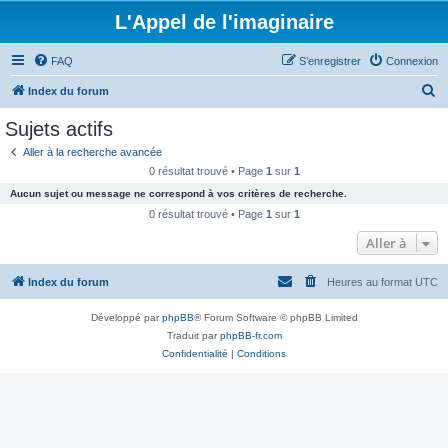
L'Appel de l'imaginaire
FAQ
S’enregistrer
Connexion
R
Index du forum
e
Sujets actifs
c
Aller à la recherche avancée
h
0 résultat trouvé • Page
1
sur
1
e
Aucun sujet ou message ne correspond à vos critères de recherche.
r
0 résultat trouvé • Page
1
sur
1
c
Aller à
h
Index du forum
Heures au format
UTC
e
r
Développé par
phpBB
® Forum Software © phpBB Limited
Traduit par
phpBB-fr.com
Confidentialité
|
Conditions