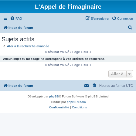
L'Appel de l'imaginaire
FAQ
S’enregistrer
Connexion
R
Index du forum
e
Sujets actifs
c
Aller à la recherche avancée
h
0 résultat trouvé • Page
1
sur
1
e
Aucun sujet ou message ne correspond à vos critères de recherche.
r
0 résultat trouvé • Page
1
sur
1
c
Aller à
h
Index du forum
Heures au format
UTC
e
r
Développé par
phpBB
® Forum Software © phpBB Limited
Traduit par
phpBB-fr.com
Confidentialité
|
Conditions