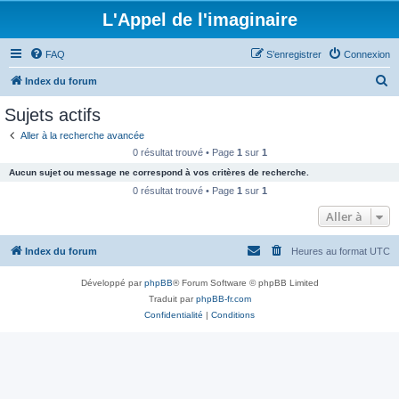
L'Appel de l'imaginaire
FAQ
S’enregistrer
Connexion
R
Index du forum
e
Sujets actifs
c
Aller à la recherche avancée
h
0 résultat trouvé • Page
1
sur
1
e
Aucun sujet ou message ne correspond à vos critères de recherche.
r
0 résultat trouvé • Page
1
sur
1
c
Aller à
h
Index du forum
Heures au format
UTC
e
r
Développé par
phpBB
® Forum Software © phpBB Limited
Traduit par
phpBB-fr.com
Confidentialité
|
Conditions