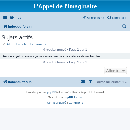
L'Appel de l'imaginaire
FAQ
S’enregistrer
Connexion
R
Index du forum
e
Sujets actifs
c
Aller à la recherche avancée
h
0 résultat trouvé • Page
1
sur
1
e
Aucun sujet ou message ne correspond à vos critères de recherche.
r
0 résultat trouvé • Page
1
sur
1
c
Aller à
h
Index du forum
Heures au format
UTC
e
r
Développé par
phpBB
® Forum Software © phpBB Limited
Traduit par
phpBB-fr.com
Confidentialité
|
Conditions