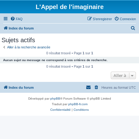
L'Appel de l'imaginaire
FAQ
S’enregistrer
Connexion
R
Index du forum
e
Sujets actifs
c
Aller à la recherche avancée
h
0 résultat trouvé • Page
1
sur
1
e
Aucun sujet ou message ne correspond à vos critères de recherche.
r
0 résultat trouvé • Page
1
sur
1
c
Aller à
h
Index du forum
Heures au format
UTC
e
r
Développé par
phpBB
® Forum Software © phpBB Limited
Traduit par
phpBB-fr.com
Confidentialité
|
Conditions