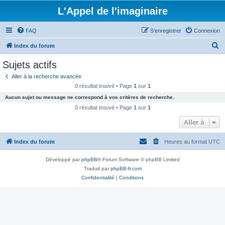
L'Appel de l'imaginaire
FAQ
S’enregistrer
Connexion
R
Index du forum
e
Sujets actifs
c
Aller à la recherche avancée
h
0 résultat trouvé • Page
1
sur
1
e
Aucun sujet ou message ne correspond à vos critères de recherche.
r
0 résultat trouvé • Page
1
sur
1
c
Aller à
h
Index du forum
Heures au format
UTC
e
r
Développé par
phpBB
® Forum Software © phpBB Limited
Traduit par
phpBB-fr.com
Confidentialité
|
Conditions