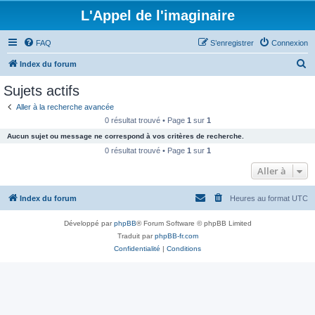
L'Appel de l'imaginaire
FAQ
S’enregistrer
Connexion
R
Index du forum
e
Sujets actifs
c
Aller à la recherche avancée
h
0 résultat trouvé • Page
1
sur
1
e
Aucun sujet ou message ne correspond à vos critères de recherche.
r
0 résultat trouvé • Page
1
sur
1
c
Aller à
h
Index du forum
Heures au format
UTC
e
r
Développé par
phpBB
® Forum Software © phpBB Limited
Traduit par
phpBB-fr.com
Confidentialité
|
Conditions