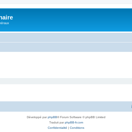
naire
énéraux
Développé par
phpBB
® Forum Software © phpBB Limited
Traduit par
phpBB-fr.com
Confidentialité
|
Conditions