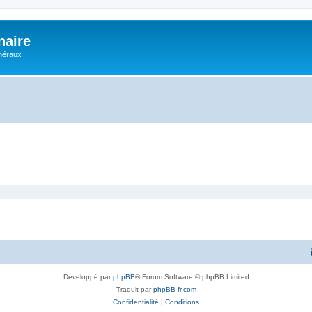
naire
énéraux
Développé par
phpBB
® Forum Software © phpBB Limited
Traduit par
phpBB-fr.com
Confidentialité
|
Conditions