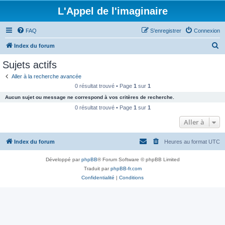
L'Appel de l'imaginaire
FAQ
S’enregistrer
Connexion
R
Index du forum
e
Sujets actifs
c
Aller à la recherche avancée
h
0 résultat trouvé • Page
1
sur
1
e
Aucun sujet ou message ne correspond à vos critères de recherche.
r
0 résultat trouvé • Page
1
sur
1
c
Aller à
h
Index du forum
Heures au format
UTC
e
r
Développé par
phpBB
® Forum Software © phpBB Limited
Traduit par
phpBB-fr.com
Confidentialité
|
Conditions