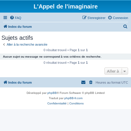
L'Appel de l'imaginaire
FAQ
S’enregistrer
Connexion
R
Index du forum
e
Sujets actifs
c
Aller à la recherche avancée
h
0 résultat trouvé • Page
1
sur
1
e
Aucun sujet ou message ne correspond à vos critères de recherche.
r
0 résultat trouvé • Page
1
sur
1
c
Aller à
h
Index du forum
Heures au format
UTC
e
r
Développé par
phpBB
® Forum Software © phpBB Limited
Traduit par
phpBB-fr.com
Confidentialité
|
Conditions