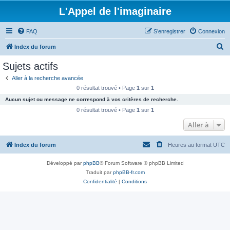
L'Appel de l'imaginaire
FAQ
S’enregistrer
Connexion
R
Index du forum
e
Sujets actifs
c
Aller à la recherche avancée
h
0 résultat trouvé • Page
1
sur
1
e
Aucun sujet ou message ne correspond à vos critères de recherche.
r
0 résultat trouvé • Page
1
sur
1
c
Aller à
h
Index du forum
Heures au format
UTC
e
r
Développé par
phpBB
® Forum Software © phpBB Limited
Traduit par
phpBB-fr.com
Confidentialité
|
Conditions