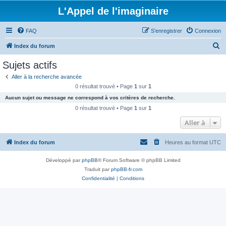
L'Appel de l'imaginaire
FAQ
S’enregistrer
Connexion
R
Index du forum
e
Sujets actifs
c
Aller à la recherche avancée
h
0 résultat trouvé • Page
1
sur
1
e
Aucun sujet ou message ne correspond à vos critères de recherche.
r
0 résultat trouvé • Page
1
sur
1
c
Aller à
h
Index du forum
Heures au format
UTC
e
r
Développé par
phpBB
® Forum Software © phpBB Limited
Traduit par
phpBB-fr.com
Confidentialité
|
Conditions