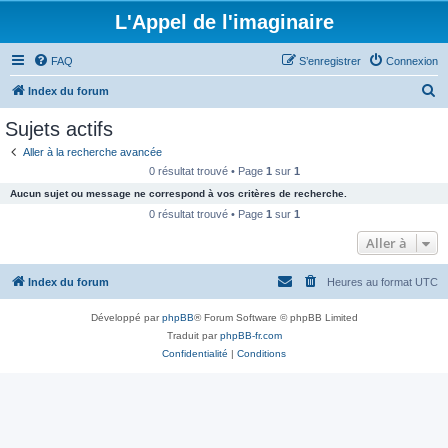
L'Appel de l'imaginaire
FAQ
S’enregistrer
Connexion
R
Index du forum
e
Sujets actifs
c
Aller à la recherche avancée
h
0 résultat trouvé • Page
1
sur
1
e
Aucun sujet ou message ne correspond à vos critères de recherche.
r
0 résultat trouvé • Page
1
sur
1
c
Aller à
h
Index du forum
Heures au format
UTC
e
r
Développé par
phpBB
® Forum Software © phpBB Limited
Traduit par
phpBB-fr.com
Confidentialité
|
Conditions