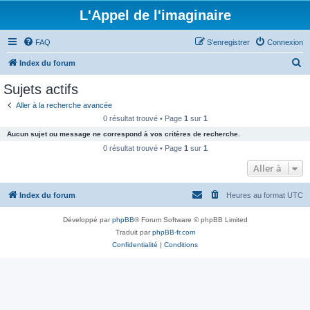
L'Appel de l'imaginaire
FAQ
S’enregistrer
Connexion
R
Index du forum
e
Sujets actifs
c
Aller à la recherche avancée
h
0 résultat trouvé • Page
1
sur
1
e
Aucun sujet ou message ne correspond à vos critères de recherche.
r
0 résultat trouvé • Page
1
sur
1
c
Aller à
h
Index du forum
Heures au format
UTC
e
r
Développé par
phpBB
® Forum Software © phpBB Limited
Traduit par
phpBB-fr.com
Confidentialité
|
Conditions