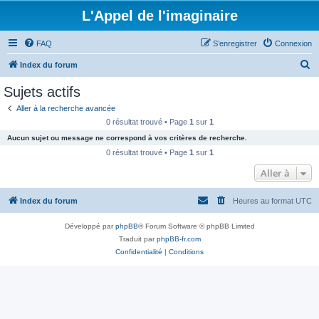
L'Appel de l'imaginaire
FAQ
S’enregistrer
Connexion
R
Index du forum
e
Sujets actifs
c
Aller à la recherche avancée
h
0 résultat trouvé • Page
1
sur
1
e
Aucun sujet ou message ne correspond à vos critères de recherche.
r
0 résultat trouvé • Page
1
sur
1
c
Aller à
h
Index du forum
Heures au format
UTC
e
r
Développé par
phpBB
® Forum Software © phpBB Limited
Traduit par
phpBB-fr.com
Confidentialité
|
Conditions