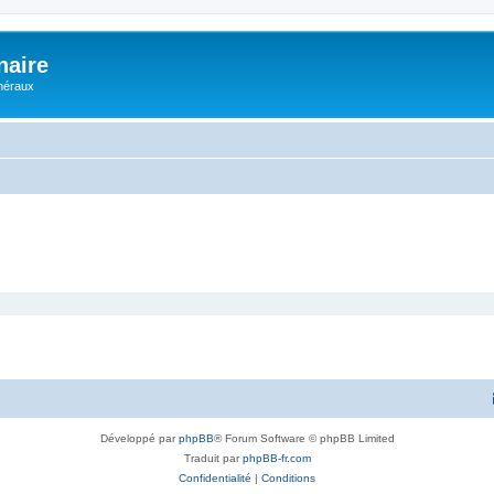
naire
énéraux
Développé par
phpBB
® Forum Software © phpBB Limited
Traduit par
phpBB-fr.com
Confidentialité
|
Conditions