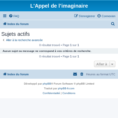
L'Appel de l'imaginaire
FAQ
S’enregistrer
Connexion
R
Index du forum
e
Sujets actifs
c
Aller à la recherche avancée
h
0 résultat trouvé • Page
1
sur
1
e
Aucun sujet ou message ne correspond à vos critères de recherche.
r
0 résultat trouvé • Page
1
sur
1
c
Aller à
h
Index du forum
Heures au format
UTC
e
r
Développé par
phpBB
® Forum Software © phpBB Limited
Traduit par
phpBB-fr.com
Confidentialité
|
Conditions