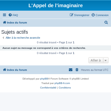
L'Appel de l'imaginaire
FAQ
S’enregistrer
Connexion
R
Index du forum
e
Sujets actifs
c
Aller à la recherche avancée
h
0 résultat trouvé • Page
1
sur
1
e
Aucun sujet ou message ne correspond à vos critères de recherche.
r
0 résultat trouvé • Page
1
sur
1
c
Aller à
h
Index du forum
Heures au format
UTC
e
r
Développé par
phpBB
® Forum Software © phpBB Limited
Traduit par
phpBB-fr.com
Confidentialité
|
Conditions