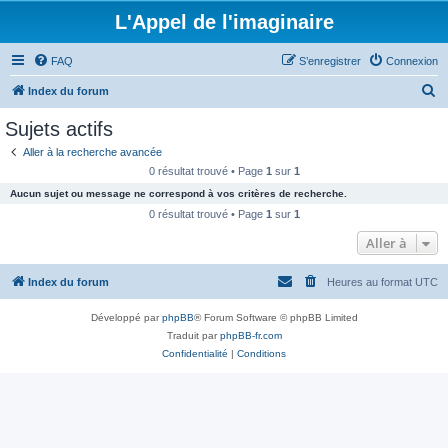
L'Appel de l'imaginaire
FAQ
S’enregistrer
Connexion
R
Index du forum
e
Sujets actifs
c
Aller à la recherche avancée
h
0 résultat trouvé • Page
1
sur
1
e
Aucun sujet ou message ne correspond à vos critères de recherche.
r
0 résultat trouvé • Page
1
sur
1
c
Aller à
h
Index du forum
Heures au format
UTC
e
r
Développé par
phpBB
® Forum Software © phpBB Limited
Traduit par
phpBB-fr.com
Confidentialité
|
Conditions