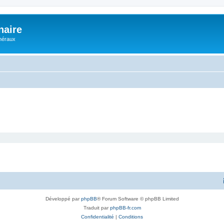
naire
énéraux
Développé par
phpBB
® Forum Software © phpBB Limited
Traduit par
phpBB-fr.com
Confidentialité
|
Conditions