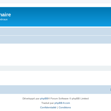
naire
énéraux
Développé par
phpBB
® Forum Software © phpBB Limited
Traduit par
phpBB-fr.com
Confidentialité
|
Conditions