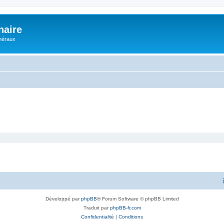
naire
énéraux
Développé par
phpBB
® Forum Software © phpBB Limited
Traduit par
phpBB-fr.com
Confidentialité
|
Conditions