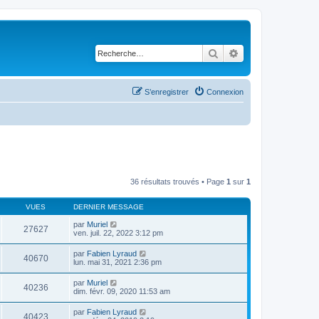
Rechercher
Recherche avancé
S’enregistrer
Connexion
36 résultats trouvés • Page
1
sur
1
VUES
DERNIER MESSAGE
par
Muriel
27627
ven. juil. 22, 2022 3:12 pm
par
Fabien Lyraud
40670
lun. mai 31, 2021 2:36 pm
par
Muriel
40236
dim. févr. 09, 2020 11:53 am
par
Fabien Lyraud
40423