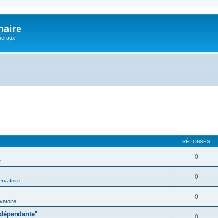
naire
énéraux
RÉPONSES
0
e
0
rvatoire
0
vatoire
indépendante"
0