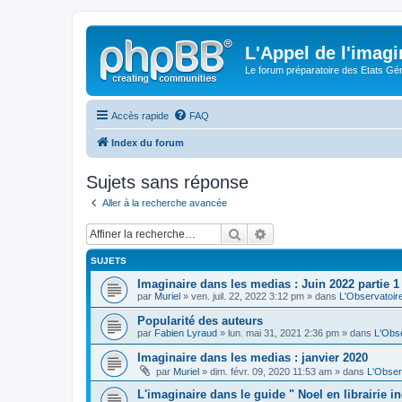
L'Appel de l'imagi
Le forum préparatoire des Etats G
Accès rapide
FAQ
Index du forum
Sujets sans réponse
Aller à la recherche avancée
Rechercher
Recherche avancée
SUJETS
Imaginaire dans les medias : Juin 2022 partie 1
par
Muriel
» ven. juil. 22, 2022 3:12 pm » dans
L'Observatoir
Popularité des auteurs
par
Fabien Lyraud
» lun. mai 31, 2021 2:36 pm » dans
L'Obse
Imaginaire dans les medias : janvier 2020
par
Muriel
» dim. févr. 09, 2020 11:53 am » dans
L'Obser
L'imaginaire dans le guide " Noel en librairie 