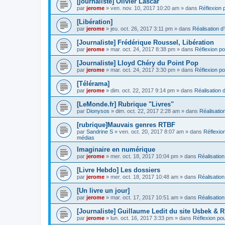
[journaliste] Olivier Lascar
par
jerome
» ven. nov. 10, 2017 10:20 am » dans
Réflexion p
[Libération]
par
jerome
» jeu. oct. 26, 2017 3:11 pm » dans
Réalisation d’
[Journaliste] Frédérique Roussel, Libération
par
jerome
» mar. oct. 24, 2017 8:38 pm » dans
Réflexion pou
[Journaliste] Lloyd Chéry du Point Pop
par
jerome
» mar. oct. 24, 2017 3:30 pm » dans
Réflexion pou
[Télérama]
par
jerome
» dim. oct. 22, 2017 9:14 pm » dans
Réalisation d
[LeMonde.fr] Rubrique "Livres"
par
Dionysos
» dim. oct. 22, 2017 2:28 am » dans
Réalisation
[rubrique]Mauvais genres RTBF
par
Sandrine S
» ven. oct. 20, 2017 8:07 am » dans
Réflexion
médias
Imaginaire en numérique
par
jerome
» mer. oct. 18, 2017 10:04 pm » dans
Réalisation
[Livre Hebdo] Les dossiers
par
jerome
» mer. oct. 18, 2017 10:48 am » dans
Réalisation
[Un livre un jour]
par
jerome
» mar. oct. 17, 2017 10:51 am » dans
Réalisation
[Journaliste] Guillaume Ledit du site Usbek & R
par
jerome
» lun. oct. 16, 2017 3:33 pm » dans
Réflexion pour