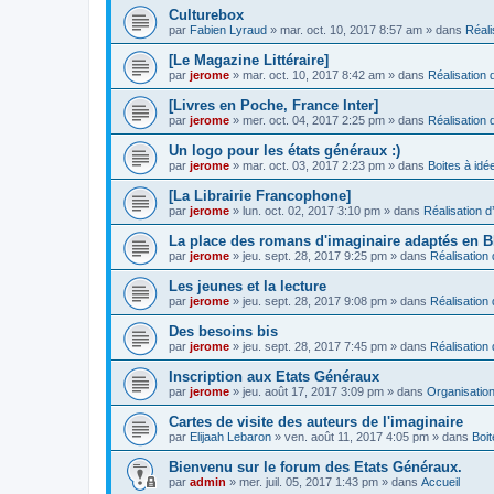
Culturebox
par
Fabien Lyraud
» mar. oct. 10, 2017 8:57 am » dans
Réali
[Le Magazine Littéraire]
par
jerome
» mar. oct. 10, 2017 8:42 am » dans
Réalisation d
[Livres en Poche, France Inter]
par
jerome
» mer. oct. 04, 2017 2:25 pm » dans
Réalisation d
Un logo pour les états généraux :)
par
jerome
» mar. oct. 03, 2017 2:23 pm » dans
Boites à idé
[La Librairie Francophone]
par
jerome
» lun. oct. 02, 2017 3:10 pm » dans
Réalisation d
La place des romans d'imaginaire adaptés en 
par
jerome
» jeu. sept. 28, 2017 9:25 pm » dans
Réalisation 
Les jeunes et la lecture
par
jerome
» jeu. sept. 28, 2017 9:08 pm » dans
Réalisation 
Des besoins bis
par
jerome
» jeu. sept. 28, 2017 7:45 pm » dans
Réalisation 
Inscription aux Etats Généraux
par
jerome
» jeu. août 17, 2017 3:09 pm » dans
Organisatio
Cartes de visite des auteurs de l'imaginaire
par
Elijaah Lebaron
» ven. août 11, 2017 4:05 pm » dans
Boit
Bienvenu sur le forum des Etats Généraux.
par
admin
» mer. juil. 05, 2017 1:43 pm » dans
Accueil