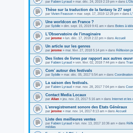
par
Fabien Lyraud
» mar. déc. 24, 2019 2:19 pm » dans
L'Ob
Thèse sur la traduction de la fantasy le 27 sept
par
Vivien Feasson
» mar. sept. 17, 2019 12:28 pm » dans
L
Une worldcon en France ?
par
Sybille
» dim. sept. 15, 2019 9:41 am » dans
Boites à idé
L'Observatoire de l'imaginaire
par
jerome
» lun. déc. 17, 2018 2:22 pm » dans
Accueil
Un article sur les genres
par
jerome
» mar. févr. 27, 2018 5:14 pm » dans
Réflexion po
Des listes de livres par rapport aux autres œuv
par
Fabien Lyraud
» ven. févr. 02, 2018 7:44 pm » dans
Tran
Com' autour des festivals
par
Sybille
» mar. déc. 05, 2017 5:54 am » dans
Coordination
La saison des festivals.
par
Fabien Lyraud
» mar. nov. 28, 2017 7:04 pm » dans
Coor
Contact Media Locaux
par
Allan
» jeu. nov. 23, 2017 5:16 am » dans
Internet et le
L'enregistrement sonore des Etats Généraux
par
jerome
» mar. nov. 14, 2017 8:13 am » dans
Accueil
Liste des meilleures ventes
par
Fabien Lyraud
» lun. nov. 13, 2017 10:36 am » dans
Réfl
médias