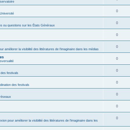
servatoire
0
'Université
0
es ou questions sur les États Généraux
0
0
ur améliorer la visibilité des littératures de l’imaginaire dans les médias
res
0
sversalité
0
 des festivals
0
dination des festivals
0
s réseaux
0
0
exion pour améliorer la visibilité des littératures de l’imaginaire dans les