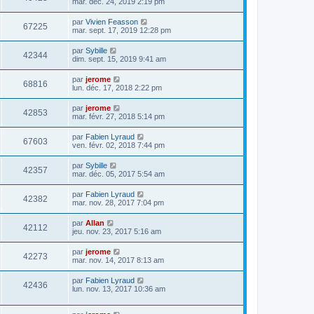
mar. déc. 24, 2019 2:19 pm
par
Vivien Feasson
67225
mar. sept. 17, 2019 12:28 pm
par
Sybille
42344
dim. sept. 15, 2019 9:41 am
par
jerome
68816
lun. déc. 17, 2018 2:22 pm
par
jerome
42853
mar. févr. 27, 2018 5:14 pm
par
Fabien Lyraud
67603
ven. févr. 02, 2018 7:44 pm
par
Sybille
42357
mar. déc. 05, 2017 5:54 am
par
Fabien Lyraud
42382
mar. nov. 28, 2017 7:04 pm
par
Allan
42112
jeu. nov. 23, 2017 5:16 am
par
jerome
42273
mar. nov. 14, 2017 8:13 am
par
Fabien Lyraud
42436
lun. nov. 13, 2017 10:36 am