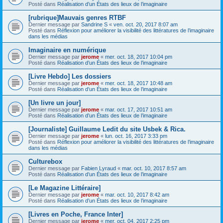
Posté dans
Réalisation d’un États des lieux de l’imaginaire
[rubrique]Mauvais genres RTBF
Dernier message par
Sandrine S
«
ven. oct. 20, 2017 8:07 am
Posté dans
Réflexion pour améliorer la visibilité des littératures de l’imaginaire
dans les médias
Imaginaire en numérique
Dernier message par
jerome
«
mer. oct. 18, 2017 10:04 pm
Posté dans
Réalisation d’un États des lieux de l’imaginaire
[Livre Hebdo] Les dossiers
Dernier message par
jerome
«
mer. oct. 18, 2017 10:48 am
Posté dans
Réalisation d’un États des lieux de l’imaginaire
[Un livre un jour]
Dernier message par
jerome
«
mar. oct. 17, 2017 10:51 am
Posté dans
Réalisation d’un États des lieux de l’imaginaire
[Journaliste] Guillaume Ledit du site Usbek & Rica.
Dernier message par
jerome
«
lun. oct. 16, 2017 3:33 pm
Posté dans
Réflexion pour améliorer la visibilité des littératures de l’imaginaire
dans les médias
Culturebox
Dernier message par
Fabien Lyraud
«
mar. oct. 10, 2017 8:57 am
Posté dans
Réalisation d’un États des lieux de l’imaginaire
[Le Magazine Littéraire]
Dernier message par
jerome
«
mar. oct. 10, 2017 8:42 am
Posté dans
Réalisation d’un États des lieux de l’imaginaire
[Livres en Poche, France Inter]
Dernier message par
jerome
«
mer. oct. 04, 2017 2:25 pm