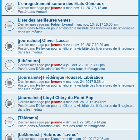
L'enregistrement sonore des Etats Généraux
Dernier message par
jerome
«
mar. nov. 14, 2017 8:13 am
Posté dans
Accueil
Liste des meilleures ventes
Dernier message par
Fabien Lyraud
«
lun. nov. 13, 2017 10:36 am
Posté dans
Réflexion pour améliorer la visibilité des littératures de l’imaginaire
dans les médias
[journaliste] Olivier Lascar
Dernier message par
jerome
«
ven. nov. 10, 2017 10:20 am
Posté dans
Réflexion pour améliorer la visibilité des littératures de l’imaginaire
dans les médias
[Libération]
Dernier message par
jerome
«
jeu. oct. 26, 2017 3:11 pm
Posté dans
Réalisation d’un États des lieux de l’imaginaire
[Journaliste] Frédérique Roussel, Libération
Dernier message par
jerome
«
mar. oct. 24, 2017 8:38 pm
Posté dans
Réflexion pour améliorer la visibilité des littératures de l’imaginaire
dans les médias
[Journaliste] Lloyd Chéry du Point Pop
Dernier message par
jerome
«
mar. oct. 24, 2017 3:30 pm
Posté dans
Réflexion pour améliorer la visibilité des littératures de l’imaginaire
dans les médias
[Télérama]
Dernier message par
jerome
«
dim. oct. 22, 2017 9:14 pm
Posté dans
Réalisation d’un États des lieux de l’imaginaire
[LeMonde.fr] Rubrique "Livres"
Dernier message par
Dionysos
«
dim. oct. 22, 2017 2:28 am