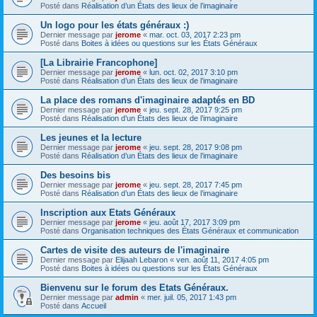
Posté dans
Réalisation d’un États des lieux de l’imaginaire
Un logo pour les états généraux :)
Dernier message par
jerome
«
mar. oct. 03, 2017 2:23 pm
Posté dans
Boites à idées ou questions sur les États Généraux
[La Librairie Francophone]
Dernier message par
jerome
«
lun. oct. 02, 2017 3:10 pm
Posté dans
Réalisation d’un États des lieux de l’imaginaire
La place des romans d'imaginaire adaptés en BD
Dernier message par
jerome
«
jeu. sept. 28, 2017 9:25 pm
Posté dans
Réalisation d’un États des lieux de l’imaginaire
Les jeunes et la lecture
Dernier message par
jerome
«
jeu. sept. 28, 2017 9:08 pm
Posté dans
Réalisation d’un États des lieux de l’imaginaire
Des besoins bis
Dernier message par
jerome
«
jeu. sept. 28, 2017 7:45 pm
Posté dans
Réalisation d’un États des lieux de l’imaginaire
Inscription aux Etats Généraux
Dernier message par
jerome
«
jeu. août 17, 2017 3:09 pm
Posté dans
Organisation techniques des États Généraux et communication
Cartes de visite des auteurs de l'imaginaire
Dernier message par
Elijaah Lebaron
«
ven. août 11, 2017 4:05 pm
Posté dans
Boites à idées ou questions sur les États Généraux
Bienvenu sur le forum des Etats Généraux.
Dernier message par
admin
«
mer. juil. 05, 2017 1:43 pm
Posté dans
Accueil