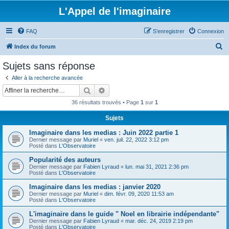
L'Appel de l'imaginaire
FAQ
S’enregistrer
Connexion
R
Index du forum
e
Sujets sans réponse
c
Aller à la recherche avancée
h
Rechercher
Recherche avancée
e
36 résultats trouvés • Page
1
sur
1
r
Sujets
c
Imaginaire dans les medias : Juin 2022 partie 1
h
Dernier message par
Muriel
«
ven. juil. 22, 2022 3:12 pm
e
Posté dans
L'Observatoire
r
Popularité des auteurs
Dernier message par
Fabien Lyraud
«
lun. mai 31, 2021 2:36 pm
Posté dans
L'Observatoire
Imaginaire dans les medias : janvier 2020
Dernier message par
Muriel
«
dim. févr. 09, 2020 11:53 am
Posté dans
L'Observatoire
L'imaginaire dans le guide " Noel en librairie indépendante"
Dernier message par
Fabien Lyraud
«
mar. déc. 24, 2019 2:19 pm
Posté dans
L'Observatoire