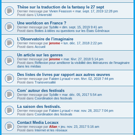
Thèse sur la traduction de la fantasy le 27 sept
Dernier message par
Vivien Feasson
«
mar. sept. 17, 2019 12:28 pm
Posté dans
L'Université
Une worldcon en France ?
Dernier message par
Sybille
«
dim. sept. 15, 2019 9:41 am
Posté dans
Boites à idées ou questions sur les États Généraux
L'Observatoire de l'imaginaire
Dernier message par
jerome
«
lun. déc. 17, 2018 2:22 pm
Posté dans
Accueil
Un article sur les genres
Dernier message par
jerome
«
mar. févr. 27, 2018 5:14 pm
Posté dans
Réflexion pour améliorer la visibilité des littératures de l’imaginaire
dans les médias
Des listes de livres par rapport aux autres œuvres
Dernier message par
Fabien Lyraud
«
ven. févr. 02, 2018 7:44 pm
Posté dans
Transversalité
Com' autour des festivals
Dernier message par
Sybille
«
mar. déc. 05, 2017 5:54 am
Posté dans
Coordination des festivals
La saison des festivals.
Dernier message par
Fabien Lyraud
«
mar. nov. 28, 2017 7:04 pm
Posté dans
Coordination des festivals
Contact Media Locaux
Dernier message par
Allan
«
jeu. nov. 23, 2017 5:16 am
Posté dans
Internet et les réseaux