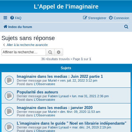
L'Appel de l'imaginaire
FAQ
S’enregistrer
Connexion
R
Index du forum
e
Sujets sans réponse
c
Aller à la recherche avancée
h
Rechercher
Recherche avancée
e
36 résultats trouvés • Page
1
sur
1
r
Sujets
c
Imaginaire dans les medias : Juin 2022 partie 1
h
Dernier message par
Muriel
«
ven. juil. 22, 2022 3:12 pm
e
Posté dans
L'Observatoire
r
Popularité des auteurs
Dernier message par
Fabien Lyraud
«
lun. mai 31, 2021 2:36 pm
Posté dans
L'Observatoire
Imaginaire dans les medias : janvier 2020
Dernier message par
Muriel
«
dim. févr. 09, 2020 11:53 am
Posté dans
L'Observatoire
L'imaginaire dans le guide " Noel en librairie indépendante"
Dernier message par
Fabien Lyraud
«
mar. déc. 24, 2019 2:19 pm
Posté dans
L'Observatoire