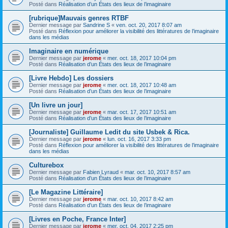
Posté dans
Réalisation d’un États des lieux de l’imaginaire
[rubrique]Mauvais genres RTBF
Dernier message par
Sandrine S
«
ven. oct. 20, 2017 8:07 am
Posté dans
Réflexion pour améliorer la visibilité des littératures de l’imaginaire
dans les médias
Imaginaire en numérique
Dernier message par
jerome
«
mer. oct. 18, 2017 10:04 pm
Posté dans
Réalisation d’un États des lieux de l’imaginaire
[Livre Hebdo] Les dossiers
Dernier message par
jerome
«
mer. oct. 18, 2017 10:48 am
Posté dans
Réalisation d’un États des lieux de l’imaginaire
[Un livre un jour]
Dernier message par
jerome
«
mar. oct. 17, 2017 10:51 am
Posté dans
Réalisation d’un États des lieux de l’imaginaire
[Journaliste] Guillaume Ledit du site Usbek & Rica.
Dernier message par
jerome
«
lun. oct. 16, 2017 3:33 pm
Posté dans
Réflexion pour améliorer la visibilité des littératures de l’imaginaire
dans les médias
Culturebox
Dernier message par
Fabien Lyraud
«
mar. oct. 10, 2017 8:57 am
Posté dans
Réalisation d’un États des lieux de l’imaginaire
[Le Magazine Littéraire]
Dernier message par
jerome
«
mar. oct. 10, 2017 8:42 am
Posté dans
Réalisation d’un États des lieux de l’imaginaire
[Livres en Poche, France Inter]
Dernier message par
jerome
«
mer. oct. 04, 2017 2:25 pm