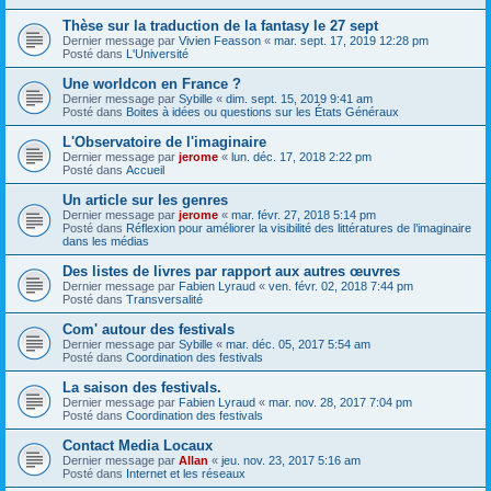
Thèse sur la traduction de la fantasy le 27 sept
Dernier message par
Vivien Feasson
«
mar. sept. 17, 2019 12:28 pm
Posté dans
L'Université
Une worldcon en France ?
Dernier message par
Sybille
«
dim. sept. 15, 2019 9:41 am
Posté dans
Boites à idées ou questions sur les États Généraux
L'Observatoire de l'imaginaire
Dernier message par
jerome
«
lun. déc. 17, 2018 2:22 pm
Posté dans
Accueil
Un article sur les genres
Dernier message par
jerome
«
mar. févr. 27, 2018 5:14 pm
Posté dans
Réflexion pour améliorer la visibilité des littératures de l’imaginaire
dans les médias
Des listes de livres par rapport aux autres œuvres
Dernier message par
Fabien Lyraud
«
ven. févr. 02, 2018 7:44 pm
Posté dans
Transversalité
Com' autour des festivals
Dernier message par
Sybille
«
mar. déc. 05, 2017 5:54 am
Posté dans
Coordination des festivals
La saison des festivals.
Dernier message par
Fabien Lyraud
«
mar. nov. 28, 2017 7:04 pm
Posté dans
Coordination des festivals
Contact Media Locaux
Dernier message par
Allan
«
jeu. nov. 23, 2017 5:16 am
Posté dans
Internet et les réseaux