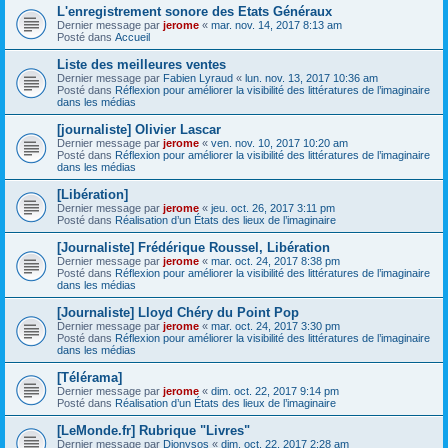
L'enregistrement sonore des Etats Généraux
Dernier message par
jerome
«
mar. nov. 14, 2017 8:13 am
Posté dans
Accueil
Liste des meilleures ventes
Dernier message par
Fabien Lyraud
«
lun. nov. 13, 2017 10:36 am
Posté dans
Réflexion pour améliorer la visibilité des littératures de l’imaginaire
dans les médias
[journaliste] Olivier Lascar
Dernier message par
jerome
«
ven. nov. 10, 2017 10:20 am
Posté dans
Réflexion pour améliorer la visibilité des littératures de l’imaginaire
dans les médias
[Libération]
Dernier message par
jerome
«
jeu. oct. 26, 2017 3:11 pm
Posté dans
Réalisation d’un États des lieux de l’imaginaire
[Journaliste] Frédérique Roussel, Libération
Dernier message par
jerome
«
mar. oct. 24, 2017 8:38 pm
Posté dans
Réflexion pour améliorer la visibilité des littératures de l’imaginaire
dans les médias
[Journaliste] Lloyd Chéry du Point Pop
Dernier message par
jerome
«
mar. oct. 24, 2017 3:30 pm
Posté dans
Réflexion pour améliorer la visibilité des littératures de l’imaginaire
dans les médias
[Télérama]
Dernier message par
jerome
«
dim. oct. 22, 2017 9:14 pm
Posté dans
Réalisation d’un États des lieux de l’imaginaire
[LeMonde.fr] Rubrique "Livres"
Dernier message par
Dionysos
«
dim. oct. 22, 2017 2:28 am