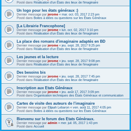
Posté dans
Réalisation d’un États des lieux de l’imaginaire
Un logo pour les états généraux :)
Dernier message par
jerome
«
mar. oct. 03, 2017 2:23 pm
Posté dans
Boites à idées ou questions sur les États Généraux
[La Librairie Francophone]
Dernier message par
jerome
«
lun. oct. 02, 2017 3:10 pm
Posté dans
Réalisation d’un États des lieux de l’imaginaire
La place des romans d'imaginaire adaptés en BD
Dernier message par
jerome
«
jeu. sept. 28, 2017 9:25 pm
Posté dans
Réalisation d’un États des lieux de l’imaginaire
Les jeunes et la lecture
Dernier message par
jerome
«
jeu. sept. 28, 2017 9:08 pm
Posté dans
Réalisation d’un États des lieux de l’imaginaire
Des besoins bis
Dernier message par
jerome
«
jeu. sept. 28, 2017 7:45 pm
Posté dans
Réalisation d’un États des lieux de l’imaginaire
Inscription aux Etats Généraux
Dernier message par
jerome
«
jeu. août 17, 2017 3:09 pm
Posté dans
Organisation techniques des États Généraux et communication
Cartes de visite des auteurs de l'imaginaire
Dernier message par
Elijaah Lebaron
«
ven. août 11, 2017 4:05 pm
Posté dans
Boites à idées ou questions sur les États Généraux
Bienvenu sur le forum des Etats Généraux.
Dernier message par
admin
«
mer. juil. 05, 2017 1:43 pm
Posté dans
Accueil