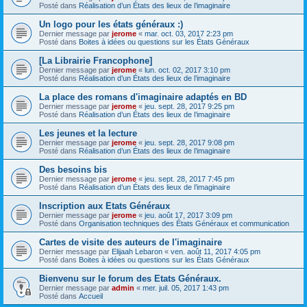
Posté dans
Réalisation d’un États des lieux de l’imaginaire
Un logo pour les états généraux :)
Dernier message par
jerome
«
mar. oct. 03, 2017 2:23 pm
Posté dans
Boites à idées ou questions sur les États Généraux
[La Librairie Francophone]
Dernier message par
jerome
«
lun. oct. 02, 2017 3:10 pm
Posté dans
Réalisation d’un États des lieux de l’imaginaire
La place des romans d'imaginaire adaptés en BD
Dernier message par
jerome
«
jeu. sept. 28, 2017 9:25 pm
Posté dans
Réalisation d’un États des lieux de l’imaginaire
Les jeunes et la lecture
Dernier message par
jerome
«
jeu. sept. 28, 2017 9:08 pm
Posté dans
Réalisation d’un États des lieux de l’imaginaire
Des besoins bis
Dernier message par
jerome
«
jeu. sept. 28, 2017 7:45 pm
Posté dans
Réalisation d’un États des lieux de l’imaginaire
Inscription aux Etats Généraux
Dernier message par
jerome
«
jeu. août 17, 2017 3:09 pm
Posté dans
Organisation techniques des États Généraux et communication
Cartes de visite des auteurs de l'imaginaire
Dernier message par
Elijaah Lebaron
«
ven. août 11, 2017 4:05 pm
Posté dans
Boites à idées ou questions sur les États Généraux
Bienvenu sur le forum des Etats Généraux.
Dernier message par
admin
«
mer. juil. 05, 2017 1:43 pm
Posté dans
Accueil