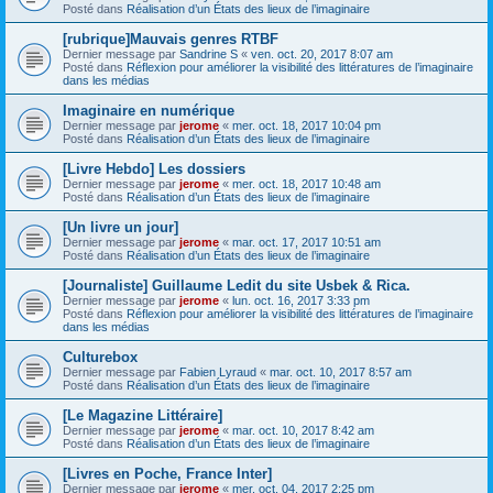
Posté dans
Réalisation d’un États des lieux de l’imaginaire
[rubrique]Mauvais genres RTBF
Dernier message par
Sandrine S
«
ven. oct. 20, 2017 8:07 am
Posté dans
Réflexion pour améliorer la visibilité des littératures de l’imaginaire
dans les médias
Imaginaire en numérique
Dernier message par
jerome
«
mer. oct. 18, 2017 10:04 pm
Posté dans
Réalisation d’un États des lieux de l’imaginaire
[Livre Hebdo] Les dossiers
Dernier message par
jerome
«
mer. oct. 18, 2017 10:48 am
Posté dans
Réalisation d’un États des lieux de l’imaginaire
[Un livre un jour]
Dernier message par
jerome
«
mar. oct. 17, 2017 10:51 am
Posté dans
Réalisation d’un États des lieux de l’imaginaire
[Journaliste] Guillaume Ledit du site Usbek & Rica.
Dernier message par
jerome
«
lun. oct. 16, 2017 3:33 pm
Posté dans
Réflexion pour améliorer la visibilité des littératures de l’imaginaire
dans les médias
Culturebox
Dernier message par
Fabien Lyraud
«
mar. oct. 10, 2017 8:57 am
Posté dans
Réalisation d’un États des lieux de l’imaginaire
[Le Magazine Littéraire]
Dernier message par
jerome
«
mar. oct. 10, 2017 8:42 am
Posté dans
Réalisation d’un États des lieux de l’imaginaire
[Livres en Poche, France Inter]
Dernier message par
jerome
«
mer. oct. 04, 2017 2:25 pm