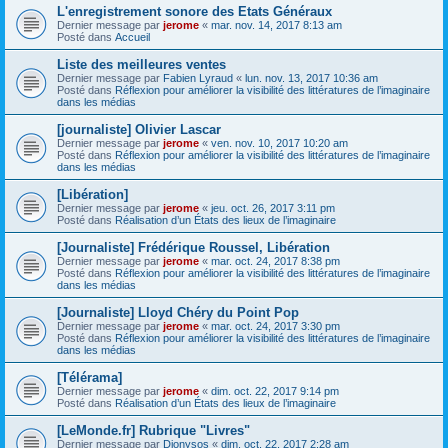
L'enregistrement sonore des Etats Généraux
Dernier message par
jerome
«
mar. nov. 14, 2017 8:13 am
Posté dans
Accueil
Liste des meilleures ventes
Dernier message par
Fabien Lyraud
«
lun. nov. 13, 2017 10:36 am
Posté dans
Réflexion pour améliorer la visibilité des littératures de l’imaginaire
dans les médias
[journaliste] Olivier Lascar
Dernier message par
jerome
«
ven. nov. 10, 2017 10:20 am
Posté dans
Réflexion pour améliorer la visibilité des littératures de l’imaginaire
dans les médias
[Libération]
Dernier message par
jerome
«
jeu. oct. 26, 2017 3:11 pm
Posté dans
Réalisation d’un États des lieux de l’imaginaire
[Journaliste] Frédérique Roussel, Libération
Dernier message par
jerome
«
mar. oct. 24, 2017 8:38 pm
Posté dans
Réflexion pour améliorer la visibilité des littératures de l’imaginaire
dans les médias
[Journaliste] Lloyd Chéry du Point Pop
Dernier message par
jerome
«
mar. oct. 24, 2017 3:30 pm
Posté dans
Réflexion pour améliorer la visibilité des littératures de l’imaginaire
dans les médias
[Télérama]
Dernier message par
jerome
«
dim. oct. 22, 2017 9:14 pm
Posté dans
Réalisation d’un États des lieux de l’imaginaire
[LeMonde.fr] Rubrique "Livres"
Dernier message par
Dionysos
«
dim. oct. 22, 2017 2:28 am