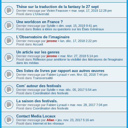
Thèse sur la traduction de la fantasy le 27 sept
Dernier message par
Vivien Feasson
«
mar. sept. 17, 2019 12:28 pm
Posté dans
L'Université
Une worldcon en France ?
Dernier message par
Sybille
«
dim. sept. 15, 2019 9:41 am
Posté dans
Boites à idées ou questions sur les États Généraux
L'Observatoire de l'imaginaire
Dernier message par
jerome
«
lun. déc. 17, 2018 2:22 pm
Posté dans
Accueil
Un article sur les genres
Dernier message par
jerome
«
mar. févr. 27, 2018 5:14 pm
Posté dans
Réflexion pour améliorer la visibilité des littératures de l’imaginaire
dans les médias
Des listes de livres par rapport aux autres œuvres
Dernier message par
Fabien Lyraud
«
ven. févr. 02, 2018 7:44 pm
Posté dans
Transversalité
Com' autour des festivals
Dernier message par
Sybille
«
mar. déc. 05, 2017 5:54 am
Posté dans
Coordination des festivals
La saison des festivals.
Dernier message par
Fabien Lyraud
«
mar. nov. 28, 2017 7:04 pm
Posté dans
Coordination des festivals
Contact Media Locaux
Dernier message par
Allan
«
jeu. nov. 23, 2017 5:16 am
Posté dans
Internet et les réseaux