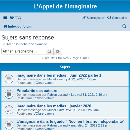
L'Appel de l'imaginaire
FAQ
S’enregistrer
Connexion
R
Index du forum
e
Sujets sans réponse
c
Aller à la recherche avancée
h
Rechercher
Recherche avancée
e
36 résultats trouvés • Page
1
sur
1
r
Sujets
c
Imaginaire dans les medias : Juin 2022 partie 1
h
Dernier message par
Muriel
«
ven. juil. 22, 2022 3:12 pm
e
Posté dans
L'Observatoire
r
Popularité des auteurs
Dernier message par
Fabien Lyraud
«
lun. mai 31, 2021 2:36 pm
Posté dans
L'Observatoire
Imaginaire dans les medias : janvier 2020
Dernier message par
Muriel
«
dim. févr. 09, 2020 11:53 am
Posté dans
L'Observatoire
L'imaginaire dans le guide " Noel en librairie indépendante"
Dernier message par
Fabien Lyraud
«
mar. déc. 24, 2019 2:19 pm
Posté dans
L'Observatoire