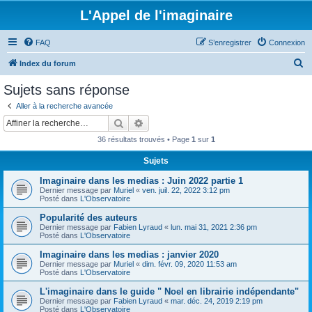
L'Appel de l'imaginaire
FAQ
S’enregistrer
Connexion
R
Index du forum
e
Sujets sans réponse
c
Aller à la recherche avancée
h
Rechercher
Recherche avancée
e
36 résultats trouvés • Page
1
sur
1
r
Sujets
c
Imaginaire dans les medias : Juin 2022 partie 1
h
Dernier message par
Muriel
«
ven. juil. 22, 2022 3:12 pm
e
Posté dans
L'Observatoire
r
Popularité des auteurs
Dernier message par
Fabien Lyraud
«
lun. mai 31, 2021 2:36 pm
Posté dans
L'Observatoire
Imaginaire dans les medias : janvier 2020
Dernier message par
Muriel
«
dim. févr. 09, 2020 11:53 am
Posté dans
L'Observatoire
L'imaginaire dans le guide " Noel en librairie indépendante"
Dernier message par
Fabien Lyraud
«
mar. déc. 24, 2019 2:19 pm
Posté dans
L'Observatoire