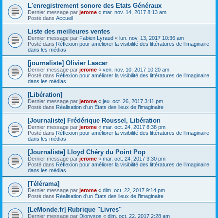
L'enregistrement sonore des Etats Généraux
Dernier message par
jerome
«
mar. nov. 14, 2017 8:13 am
Posté dans
Accueil
Liste des meilleures ventes
Dernier message par
Fabien Lyraud
«
lun. nov. 13, 2017 10:36 am
Posté dans
Réflexion pour améliorer la visibilité des littératures de l’imaginaire
dans les médias
[journaliste] Olivier Lascar
Dernier message par
jerome
«
ven. nov. 10, 2017 10:20 am
Posté dans
Réflexion pour améliorer la visibilité des littératures de l’imaginaire
dans les médias
[Libération]
Dernier message par
jerome
«
jeu. oct. 26, 2017 3:11 pm
Posté dans
Réalisation d’un États des lieux de l’imaginaire
[Journaliste] Frédérique Roussel, Libération
Dernier message par
jerome
«
mar. oct. 24, 2017 8:38 pm
Posté dans
Réflexion pour améliorer la visibilité des littératures de l’imaginaire
dans les médias
[Journaliste] Lloyd Chéry du Point Pop
Dernier message par
jerome
«
mar. oct. 24, 2017 3:30 pm
Posté dans
Réflexion pour améliorer la visibilité des littératures de l’imaginaire
dans les médias
[Télérama]
Dernier message par
jerome
«
dim. oct. 22, 2017 9:14 pm
Posté dans
Réalisation d’un États des lieux de l’imaginaire
[LeMonde.fr] Rubrique "Livres"
Dernier message par
Dionysos
«
dim. oct. 22, 2017 2:28 am