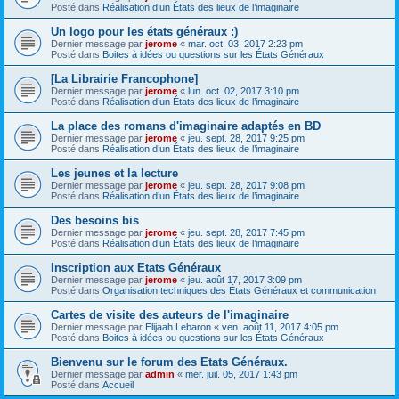
Posté dans
Réalisation d’un États des lieux de l’imaginaire
Un logo pour les états généraux :)
Dernier message par
jerome
«
mar. oct. 03, 2017 2:23 pm
Posté dans
Boites à idées ou questions sur les États Généraux
[La Librairie Francophone]
Dernier message par
jerome
«
lun. oct. 02, 2017 3:10 pm
Posté dans
Réalisation d’un États des lieux de l’imaginaire
La place des romans d'imaginaire adaptés en BD
Dernier message par
jerome
«
jeu. sept. 28, 2017 9:25 pm
Posté dans
Réalisation d’un États des lieux de l’imaginaire
Les jeunes et la lecture
Dernier message par
jerome
«
jeu. sept. 28, 2017 9:08 pm
Posté dans
Réalisation d’un États des lieux de l’imaginaire
Des besoins bis
Dernier message par
jerome
«
jeu. sept. 28, 2017 7:45 pm
Posté dans
Réalisation d’un États des lieux de l’imaginaire
Inscription aux Etats Généraux
Dernier message par
jerome
«
jeu. août 17, 2017 3:09 pm
Posté dans
Organisation techniques des États Généraux et communication
Cartes de visite des auteurs de l'imaginaire
Dernier message par
Elijaah Lebaron
«
ven. août 11, 2017 4:05 pm
Posté dans
Boites à idées ou questions sur les États Généraux
Bienvenu sur le forum des Etats Généraux.
Dernier message par
admin
«
mer. juil. 05, 2017 1:43 pm
Posté dans
Accueil