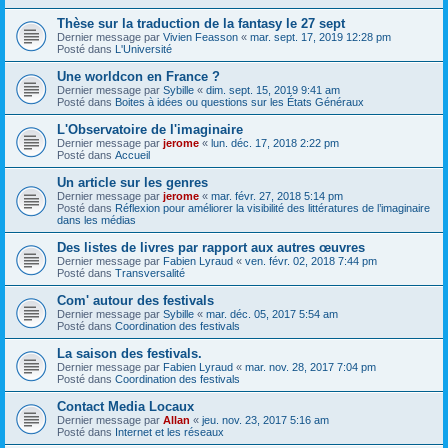
Thèse sur la traduction de la fantasy le 27 sept
Dernier message par
Vivien Feasson
«
mar. sept. 17, 2019 12:28 pm
Posté dans
L'Université
Une worldcon en France ?
Dernier message par
Sybille
«
dim. sept. 15, 2019 9:41 am
Posté dans
Boites à idées ou questions sur les États Généraux
L'Observatoire de l'imaginaire
Dernier message par
jerome
«
lun. déc. 17, 2018 2:22 pm
Posté dans
Accueil
Un article sur les genres
Dernier message par
jerome
«
mar. févr. 27, 2018 5:14 pm
Posté dans
Réflexion pour améliorer la visibilité des littératures de l’imaginaire
dans les médias
Des listes de livres par rapport aux autres œuvres
Dernier message par
Fabien Lyraud
«
ven. févr. 02, 2018 7:44 pm
Posté dans
Transversalité
Com' autour des festivals
Dernier message par
Sybille
«
mar. déc. 05, 2017 5:54 am
Posté dans
Coordination des festivals
La saison des festivals.
Dernier message par
Fabien Lyraud
«
mar. nov. 28, 2017 7:04 pm
Posté dans
Coordination des festivals
Contact Media Locaux
Dernier message par
Allan
«
jeu. nov. 23, 2017 5:16 am
Posté dans
Internet et les réseaux